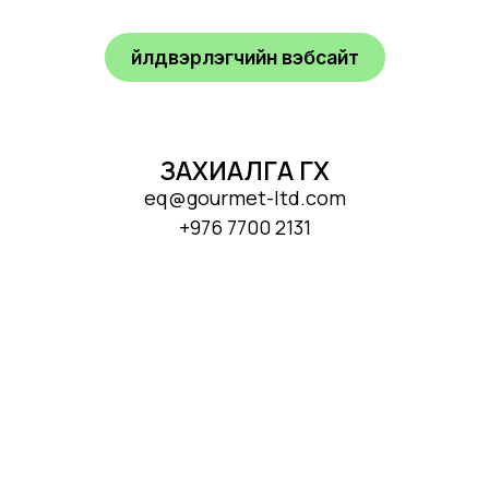
Үйлдвэрлэгчийн вэбсайт
ЗАХИАЛГА ӨГӨХ
eq@gourmet-ltd.com
+976 7700 2131
БИДЭНТЭЙ ХОЛБОГДООРОЙ
info@gourmet-ltd.com