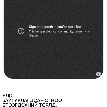
УЛС:
БАЙГУУЛАГДСАН ОГНОО:
БҮТЭЭГДЭХҮҮНИЙ ТӨРЛҮҮД: