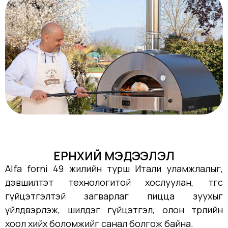
ЕРӨНХИЙ МЭДЭЭЛЭЛ
Alfa forni 49 жилийн турш Итали уламжлалыг,
дэвшилтэт технологитой хослуулан, төгс
гүйцэтгэлтэй загварлаг пицца зуухыг
үйлдвэрлэж, шилдэг гүйцэтгэл, олон төрлийн
хоол хийх боломжийг санал болгож байна.