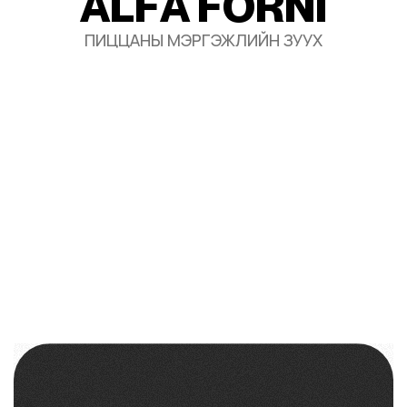
A
L
F
A
F
O
R
N
I
ПИЦЦАНЫ МЭРГЭЖЛИЙН ЗУУХ