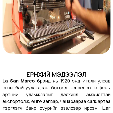
ЕРӨНХИЙ МЭДЭЭЛЭЛ
La San Marco
брэнд нь 1920 онд Итали улсад
үүсгэн байгуулагдсан бөгөөд эспрессо кофены
эртний уламжлалыг дэлхийд амжилттай
экспортолж, өнгө загвар, чанараараа салбартаа
тэргүүлэгч байр суурийг эзэлсээр ирсэн. Цаг