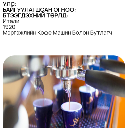
УЛС:
БАЙГУУЛАГДСАН ОГНОО:
БҮТЭЭГДЭХҮҮНИЙ ТӨРЛҮҮД:
Итали
1920
Мэргэжлийн Кофе Машин Болон Бутлагч