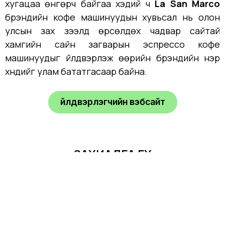
хугацаа өнгөрч байгаа хэдий ч
La San Marco
брэндийн кофе машинуудын хувьсал нь олон
улсын зах зээлд өрсөлдөх чадвар сайтай
хамгийн сайн загварын эспрессо кофе
машинуудыг үйлдвэрлэж өөрийн брэндийн нэр
хүндийг улам бататгасаар байна.
Үйлдвэрлэгчийн вэбсайт
ЗАХИАЛГА ӨГӨХ
eq@gourmet-ltd.com
+976 7700 2131