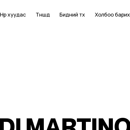
Нүүр хуудас
Түншүүд
Бидний түүх
Холбоо бари
D
I
M
A
R
T
I
N