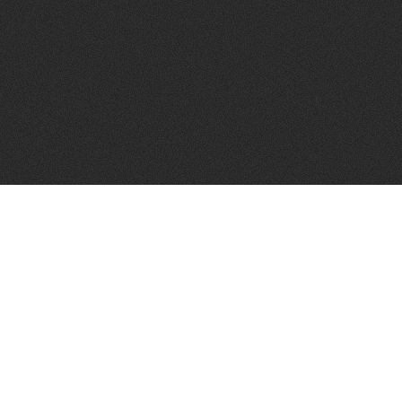
УЛС:
Итали
ЙГУУЛАГДСАН ОГНОО:
1912
БҮТЭЭГДЭХҮҮНИЙ ТӨРЛҮҮД:
Итали Гоймон