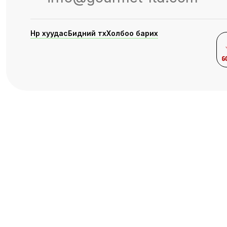
Нүүр хуудас
Бидний түүх
Холбоо барих