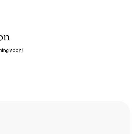
on
hing soon!