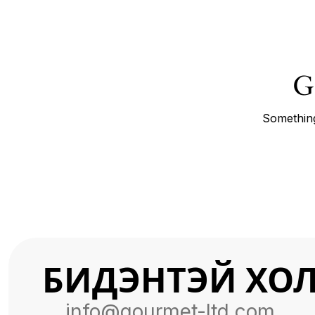
G
Something
БИДЭНТЭЙ ХО
info@gourmet-ltd.com